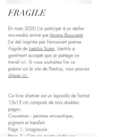
FRAGILE
En mars 2020 j'ai participé à un atelier
mix-media animé par
Jérome Bouscarat
.
J'ai été inspirée par l'émouvant poème
Fragile
de
Laetitia Sioen
. Laetitia a
gentiment accepté que je partage ce
travail ici.​ Si vous souhaitez lire ce
poème sur le site de Poetica, vous pouvez
cliquer ici.
Ce livre d'artiste est un leporello de format
15x15 cm composé de trois doubles
pages.
Couverture : peinture encaustique,
pigment et transfert.
Page 1: Linogravure
Page 2 : Gravure pointe sèche sur