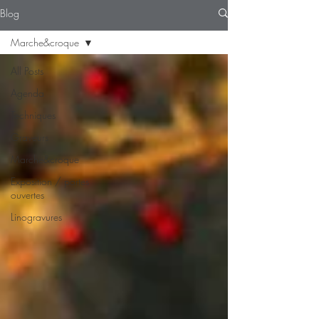
Blog
Marche&croque
All Posts
Agenda
Techniques
Graveurs
Marche&croque
Exposition / portes
ouvertes
Linogravures